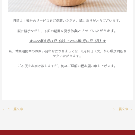
日頃より弊社のサービスをご愛顧いただき、誠にありがとうございます。
休業とさせていただきます。
誠に勝手ながら、下記の期間を夏季
★2022
年８月
11
日（木）～
2022
年
8
月
15
日（月）★
尚、休業期間中のお問い合わせにつきましては、
8
月
16
日（火）から順次対応さ
せたいただきます。
ご不便をお掛け致しますが、何卒ご理解の程お願い申し上げます。
上一篇文章
下一篇文章
←
→