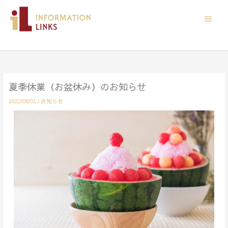
跳
主
至
主
要
要
內
選
容
單
夏季休業（お盆休み）のお知らせ
お知らせ
2022/08/01
/