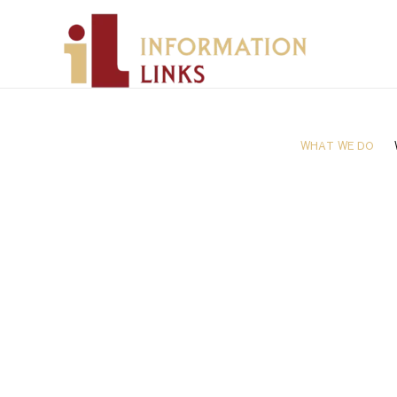
跳
至
主
要
內
容
WHAT WE DO
旅とリ
笑