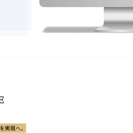
E
を実現へ。