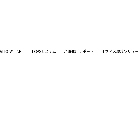
WHO WE ARE
TOPSシステム
台湾進出サポート
オフィス環境ソリュー
ンクする、
顔を咲かせるのは、サービスを提供する私た